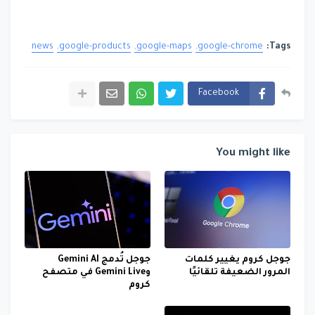
news
google-products
google-maps
google-chrome
Tags:
Facebook
You might like
جوجل كروم يغيير كلمات
جوجل تُدمج Gemini AI
المرور الضعيفة تلقائيًا
وGemini Live في متصفح
كروم