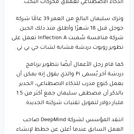
الذكاء الاصطناعي لعملاق محركات البحث.
وترك سليمان البالغ من العمر 39 عامًا شركة
جوجل قبل 18 شهرًا وأطلق منذ ذلك الحين
شركة منافسة سُميت Inflection A تعمل على
تطوير روبوت دردشة مشابه لشات جي بي تي.
كما قام رجل الأعمال أيضًا بتطوير برنامج
دردشة آخر يُسمى Pi والذي يقول إنه يمكن أن
يعمل كنوع مدرب للذكاء الاصطناعي، الجدير
بالذكر أن مصطفى سليمان جمع أكثر من 1.5
مليار دولار لتمويل تقنيات شركته الجديدة.
انتقد المؤسس لشركة DeepMind صاحب
العمل السابق عندما أعلن عن خطط لإنشاء