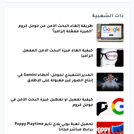
ذات الشعبية
طريقة إلغاء البحث الآمن من جوجل كروم
"الميزة مفعّلة إلزامياً"
كيفية الغاء ميزة البحث الامن المفعل
الزاميا
المدير التنفيذي لجوجل: أخطاء Gemini في
إنتاج الصور غير مقبولة على الإطلاق
كيفية تفعيل او تعطيل ميزة البحث الآمن في
جوجل كروم
تحميل لعبة بوبي بلاي تايم Poppy Playtime
برابط مباشر مجانًا