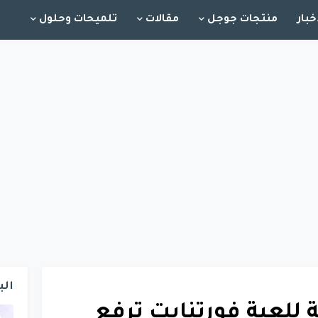
خبار
منتجات جوجل
مقالات
تلميحات وحلول
الب
للعبة فورتنايت ترفع