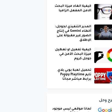
كيفية الغاء ميزة البحث
الامن المفعل الزاميا
المدير التنفيذي لجوجل:
أخطاء Gemini في إنتاج
الصور غير مقبولة على
الإطلاق
كيفية تفعيل او تعطيل
ميزة البحث الآمن في
جوجل كروم
تحميل لعبة بوبي بلاي
تايم Poppy Playtime
برابط مباشر مجانًا
ح وحل
لماذا موقعي ليس موجود