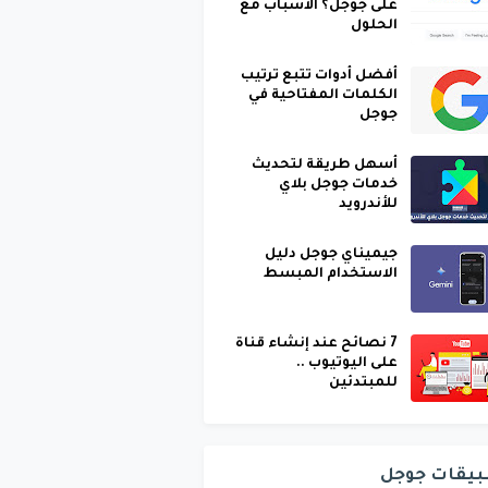
على جوجل؟ الأسباب مع
الحلول
أفضل أدوات تتبع ترتيب
الكلمات المفتاحية في
جوجل
أسهل طريقة لتحديث
خدمات جوجل بلاي
للأندرويد
جيميناي جوجل دليل
الاستخدام المبسط
7 نصائح عند إنشاء قناة
على اليوتيوب ..
للمبتدئين
بيقات جوجل