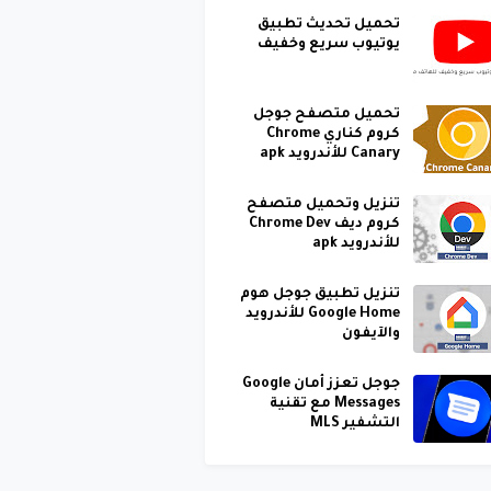
تحميل تحديث تطبيق
يوتيوب سريع وخفيف
تحميل متصفح جوجل
كروم كناري Chrome
Canary للأندرويد apk
تنزيل وتحميل متصفح
كروم ديف Chrome Dev
للأندرويد apk
تنزيل تطبيق جوجل هوم
Google Home للأندرويد
والآيفون
جوجل تعزز أمان Google
Messages مع تقنية
التشفير MLS