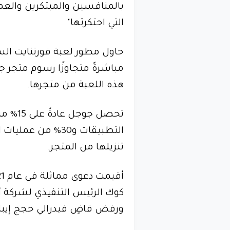
بالمنافسين والمبتكرين والع
التي احتكرتها"
حاول مطور لعبة فورتنايت السم
مباشرةً متجاوزًا رسوم متجر جو
هذه اللعبة من متجرها.
تحصل ج
التطبيقات و30% من
تنزيلها من المتجر.
كوك الرئيس التنفيذي لشركة أ
ورفض قاضٍ فيدرالي حجج إيب