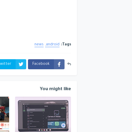
news
android
Tags:
witter
Facebook
You might like