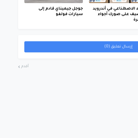
ء الاصطناعي في أندرويد
جوجل جيميناي قادم إلى
يضيف على صورك أجواء
سيارات فولفو
ة
إرسال تعليق (0)
أقدم