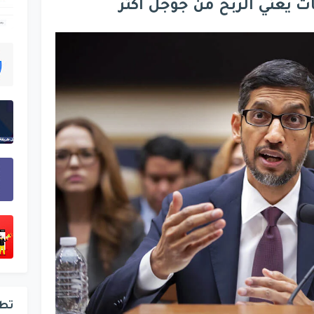
ات يعني الربح من جوجل اكثر
تط