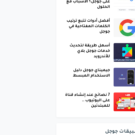
على جوجل؟ الأسباب مع
الحلول
أفضل أدوات تتبع ترتيب
الكلمات المفتاحية في
جوجل
أسهل طريقة لتحديث
خدمات جوجل بلاي
للأندرويد
جيميناي جوجل دليل
الاستخدام المبسط
7 نصائح عند إنشاء قناة
على اليوتيوب ..
للمبتدئين
بيقات جوجل