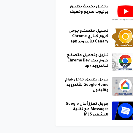
تحميل تحديث تطبيق
يوتيوب سريع وخفيف
تحميل متصفح جوجل
كروم كناري Chrome
Canary للأندرويد apk
تنزيل وتحميل متصفح
كروم ديف Chrome Dev
للأندرويد apk
تنزيل تطبيق جوجل هوم
Google Home للأندرويد
والآيفون
جوجل تعزز أمان Google
Messages مع تقنية
التشفير MLS