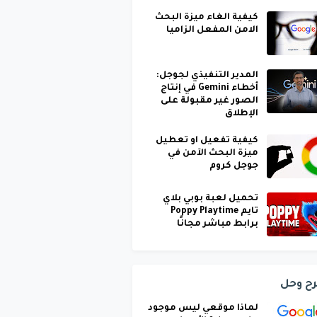
كيفية الغاء ميزة البحث
الامن المفعل الزاميا
المدير التنفيذي لجوجل:
أخطاء Gemini في إنتاج
الصور غير مقبولة على
الإطلاق
كيفية تفعيل او تعطيل
ميزة البحث الآمن في
جوجل كروم
تحميل لعبة بوبي بلاي
تايم Poppy Playtime
برابط مباشر مجانًا
ح وحل
لماذا موقعي ليس موجود