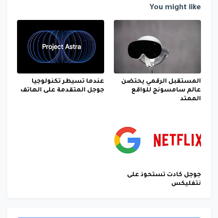
You might like
المستقبل الرقمي يحتضن
عندما تسيطر تكنولوجيا
عالم سامسونج للواقع
جوجل المتقدمة على الهاتف
الممتد
جوجل كادت تستحوذ على
نتفليكس