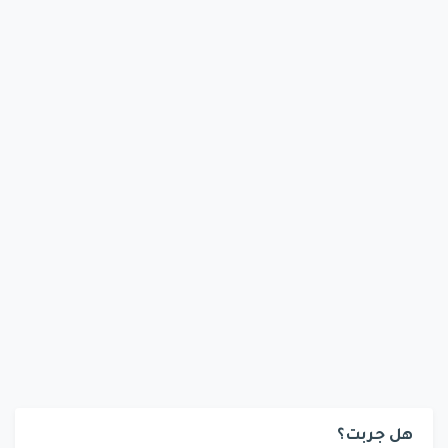
هل جربت؟