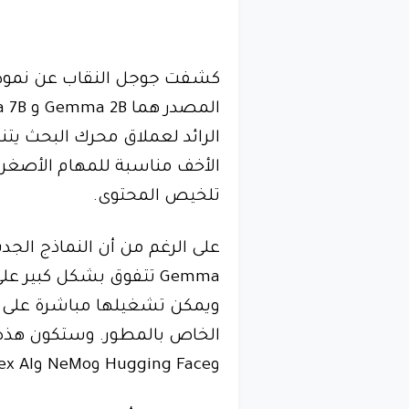
كشفت جوجل النقاب عن نموذج
المصدر هما Gemma 2B و Gemma 7B. في حين أن نموذج
الأخف مناسبة للمهام الأصغر 
تلخيص المحتوى.
على الرغم من أن النماذج الجدي
Gemma تتفوق بشكل كبير 
ويمكن تشغيلها مباشرة على ا
وHugging Face وNeMo وVertex AI.