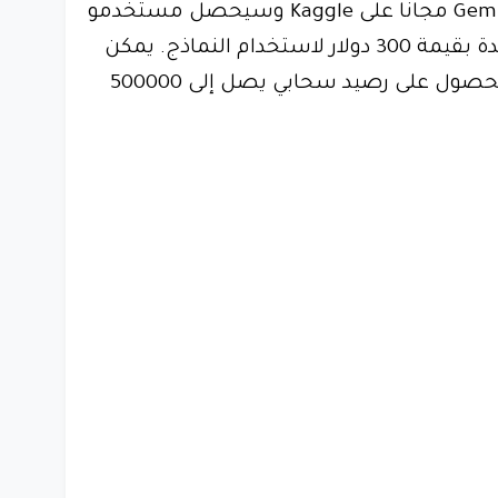
يمكن للمطورين استخدام Gemma مجانًا على Kaggle وسيحصل مستخدمو
جوجل كلاود لأول مرة على أرصدة بقيمة 300 دولار لاستخدام النماذج. يمكن
للباحثين أيضًا التقدم بطلب للحصول على رصيد سحابي يصل إلى 500000