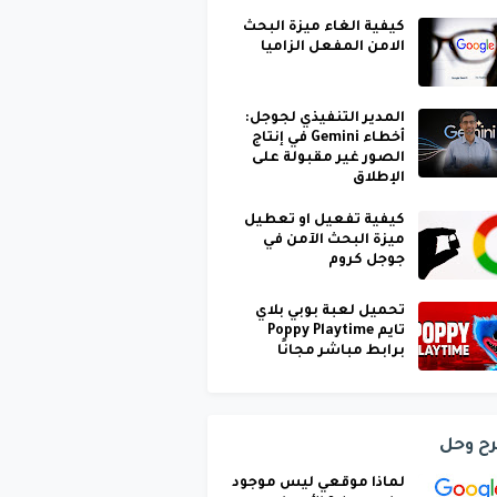
كيفية الغاء ميزة البحث
الامن المفعل الزاميا
المدير التنفيذي لجوجل:
أخطاء Gemini في إنتاج
الصور غير مقبولة على
الإطلاق
كيفية تفعيل او تعطيل
ميزة البحث الآمن في
جوجل كروم
تحميل لعبة بوبي بلاي
تايم Poppy Playtime
برابط مباشر مجانًا
ح وحل
لماذا موقعي ليس موجود