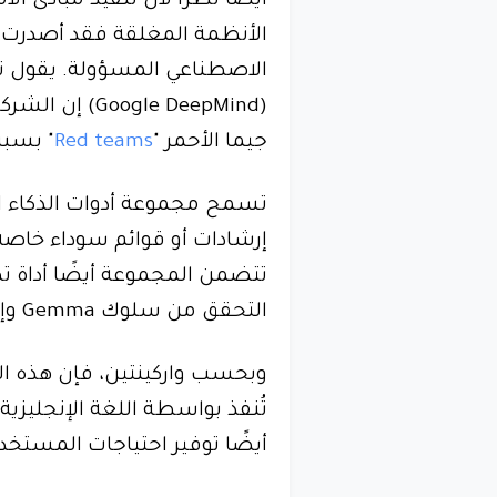
أيضًا نظرًا لأن تنفيذ مبادئ ا
الأنظمة المغلقة فقد أصدرت 
الاصطناعي المسؤولة. يقول تر
(gle DeepMind
جيما الأحمر "
Red teams
" بسبب
تسمح مجموعة أدوات الذكاء ا
تتضمن المجموعة أيضًا أداة ت
التحقق من سلوك Gemma وإصلاح المشكلات.
وبحسب واركينتين، فإن هذه الن
تُنفذ بواسطة اللغة الإنجليزي
أيضًا توفير احتياجات المستخدم