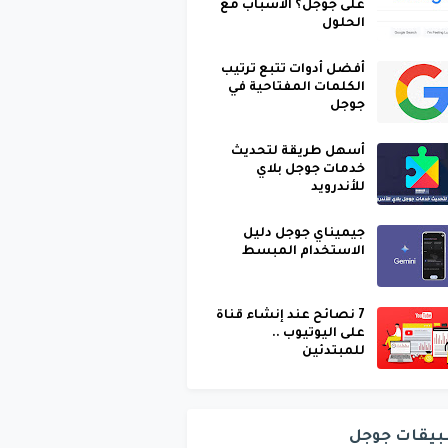
على جوجل؟ الأسباب مع
الحلول
أفضل أدوات تتبع ترتيب
الكلمات المفتاحية في
جوجل
أسهل طريقة لتحديث
خدمات جوجل بلاي
للأندرويد
جيميناي جوجل دليل
الاستخدام المبسط
7 نصائح عند إنشاء قناة
على اليوتيوب ..
للمبتدئين
بيقات جوجل