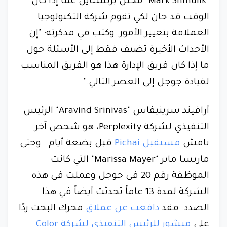
"Mark Shmulik" محلل برنشتاين عما إذا كان
الوقت قد حان لكي تقوم شركة التكنولوجيا
العملاقة بتغيير الأمور. وكتب في مذكرته: "إن
الأحداث الأخيرة تضيف فقط إلى الأسئلة حول
ما إذا كان فريق الإدارة هذا هو الفريق المناسب
لقيادة جوجل إلى العصر التالي."
أرافيند سرينيفاس "Aravind Srinivas" الرئيس
التنفيذي لشركة Perplexity، هو شخص آخر
ناقش
مستقبل Pichai
قبل بضعة أيام . وحتى
ماريسا ماير "Marissa Mayer" التي كانت
الموظفة رقم 20 في جوجل وعملت في هذه
الشركة لمدة 13 عاماً تحدثت أيضاً في هذا
الصدد. فقد
دافعت عن عملاق
محرك البحث ردًا
على
منشور للرئيس التنفيذي لشركة Color