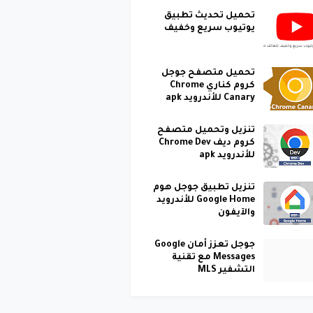
تحميل تحديث تطبيق
يوتيوب سريع وخفيف
تحميل متصفح جوجل
كروم كناري Chrome
Canary للأندرويد apk
تنزيل وتحميل متصفح
كروم ديف Chrome Dev
للأندرويد apk
تنزيل تطبيق جوجل هوم
Google Home للأندرويد
والآيفون
جوجل تعزز أمان Google
Messages مع تقنية
التشفير MLS