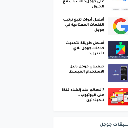
على جوجل؟ الأسباب مع
الحلول
أفضل أدوات تتبع ترتيب
الكلمات المفتاحية في
جوجل
أسهل طريقة لتحديث
خدمات جوجل بلاي
للأندرويد
جيميناي جوجل دليل
الاستخدام المبسط
7 نصائح عند إنشاء قناة
على اليوتيوب ..
للمبتدئين
بيقات جوجل