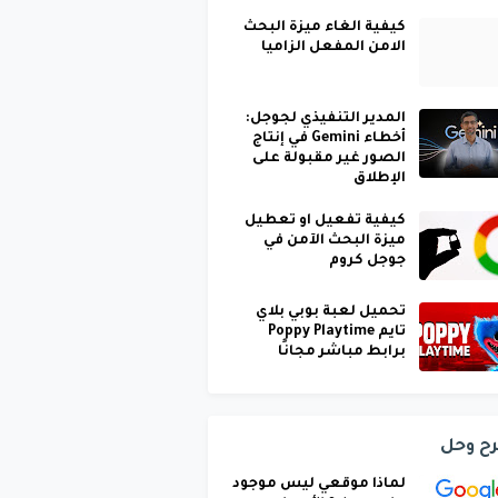
كيفية الغاء ميزة البحث
الامن المفعل الزاميا
المدير التنفيذي لجوجل:
أخطاء Gemini في إنتاج
الصور غير مقبولة على
الإطلاق
كيفية تفعيل او تعطيل
ميزة البحث الآمن في
جوجل كروم
تحميل لعبة بوبي بلاي
تايم Poppy Playtime
برابط مباشر مجانًا
ح وحل
لماذا موقعي ليس موجود