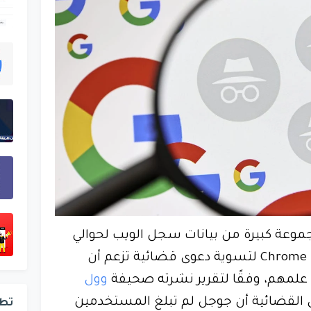
ة كبيرة من بيانات سجل الويب لحوالي
136 مليون مستخدم لمتصفح Chrome لتسوية دعوى قضائية تزعم أن
لمهم، وفقًا لتقرير نشرته صحيفة
وول
 القضائية أن جوجل لم تبلغ المستخدمين
تط