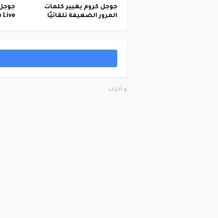
جوجل كروم يغيير كلمات
المرور الضعيفة تلقائيًا
Live في متصفح كروم
أحدث