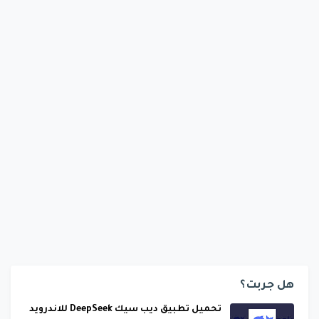
هل جربت؟
تحميل تطبيق ديب سيك DeepSeek للاندرويد