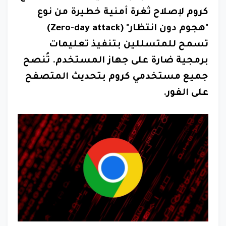
كروم لإصلاح ثغرة أمنية خطيرة من نوع
"هجوم دون انتظار" (Zero-day attack)
تسمح للمتسللين بتنفيذ تعليمات
برمجية ضارة على جهاز المستخدم. تُنصح
جميع مستخدمي كروم بتحديث المتصفح
على الفور.