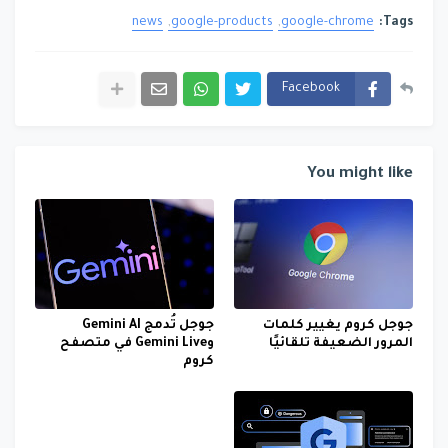
news
google-products
google-chrome
Tags:
Facebook
You might like
جوجل كروم يغيير كلمات
جوجل تُدمج Gemini AI
المرور الضعيفة تلقائيًا
وGemini Live في متصفح
كروم