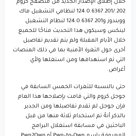
خلال إطلاق الإصدار الجديد من متصفح كروم
202./124.0.6367.201 لنظامي التشغيل ماك
وويندوز و124.0.6367.201 لنظام التشغيل
لينكس وسيكون هذا التحديث متاحًا للجميع
خلال الأيام المقبلة ولم يتم تقديم تفاصيل
أخرى حول الثغرة الأمنية بما في ذلك المنصات
التي تم استهدافها ومن استغلها ولأي
أغراض.
حتى بالنسبة للثغرات الخمس السابقة في
جوجل كروم والتي قامت بإصلاحها هذا العام
فإن جوجل لم تقدم تفاصيلها ومن الجدير
بالذكر أنهُ تم استخدام ثلاثة منها من قبل
الباحثين في مسابقة استغلال البرامج
المعروفة باسم Pwn-to-Own أو Pwn2Own.