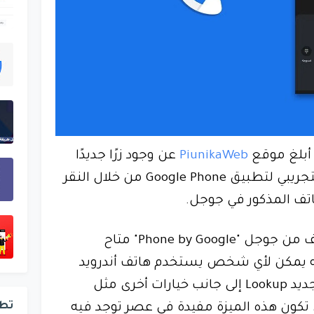
PiunikaWeb
عن وجود زرًا جديدًا
يسمى "Lookup" في الإصدار التجريبي لتطبيق Google Phone من خلال النقر
تف المذكور في جوجل.
على الرغم من أن تطبيق الهاتف من جوجل "Phone by Google" متاح
أنه يمكن لأي شخص يستخدم هاتف أندرويد
تنزيله أيضًا. ويوجد زر البحث الجديد Lookup إلى جانب خيارات أخرى مثل
تط
تكون هذه الميزة مفيدة في عصر توجد فيه