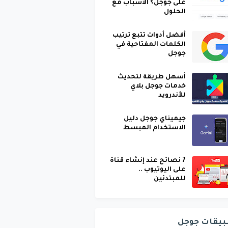
على جوجل؟ الأسباب مع
الحلول
أفضل أدوات تتبع ترتيب
الكلمات المفتاحية في
جوجل
أسهل طريقة لتحديث
خدمات جوجل بلاي
للأندرويد
جيميناي جوجل دليل
الاستخدام المبسط
7 نصائح عند إنشاء قناة
على اليوتيوب ..
للمبتدئين
بيقات جوجل