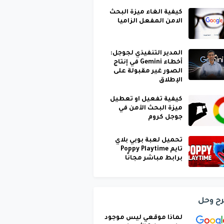
كيفية الغاء ميزة البحث
الامن المفعل الزاميا
المدير التنفيذي لجوجل:
أخطاء Gemini في إنتاج
الصور غير مقبولة على
الإطلاق
كيفية تفعيل او تعطيل
ميزة البحث الآمن في
جوجل كروم
تحميل لعبة بوبي بلاي
تايم Poppy Playtime
برابط مباشر مجانًا
ح وحل
لماذا موقعي ليس موجود