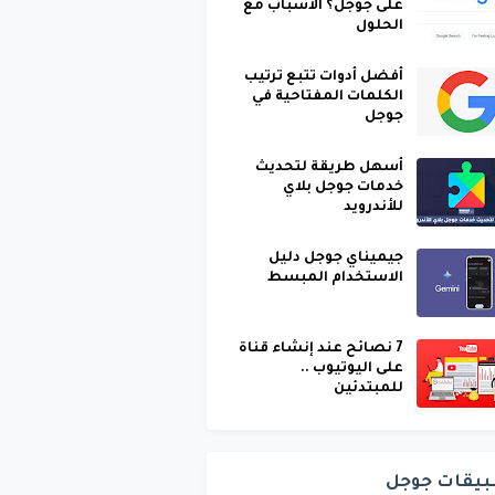
على جوجل؟ الأسباب مع
الحلول
أفضل أدوات تتبع ترتيب
الكلمات المفتاحية في
جوجل
أسهل طريقة لتحديث
خدمات جوجل بلاي
للأندرويد
جيميناي جوجل دليل
الاستخدام المبسط
7 نصائح عند إنشاء قناة
على اليوتيوب ..
للمبتدئين
بيقات جوجل