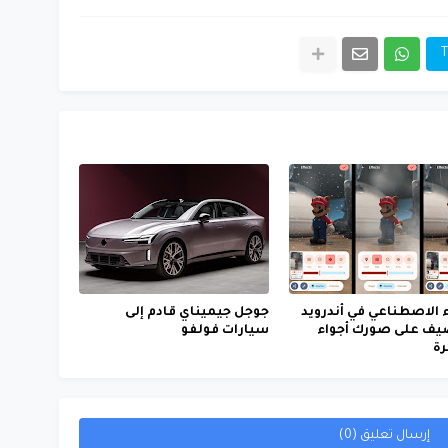
T
ء الاصطناعي في أندرويد
جوجل جيميناي قادم إلى
يضيف على صورك أجواء
سيارات فولفو
ة
إرسال تعليق (0)