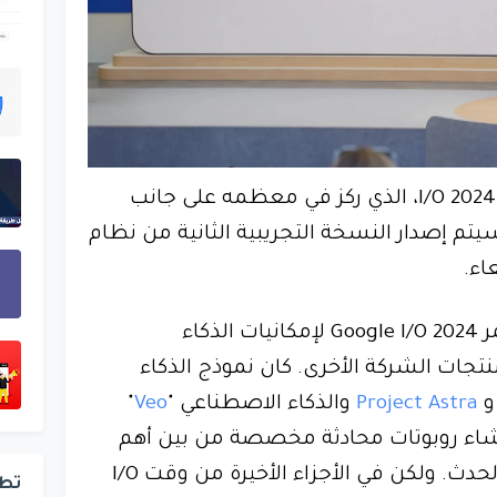
أعلنت شركة جوجل في مؤتمر I/O 2024، الذي ركز في معظمه على جانب
يتم إصدار النسخة التجريبية الثانية من نظام
تم تخصيص جزء كبير من مؤتمر Google I/O 2024 لإمكانيات الذكاء
ناعي لشركة Gemini ومنتجات الشركة الأخرى. كان نموذج الذكاء
Project Astra
والذكاء الاصطناعي "
Veo
"
إنشاء روبوتات محادثة مخصصة من بين أهم
محاور جوجل الجديدة في هذا الحدث. ولكن في الأجزاء الأخيرة من وقت I/O
تط