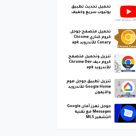
تحميل تحديث تطبيق
يوتيوب سريع وخفيف
تحميل متصفح جوجل
كروم كناري Chrome
Canary للأندرويد apk
تنزيل وتحميل متصفح
كروم ديف Chrome Dev
للأندرويد apk
تنزيل تطبيق جوجل هوم
Google Home للأندرويد
والآيفون
جوجل تعزز أمان Google
Messages مع تقنية
التشفير MLS