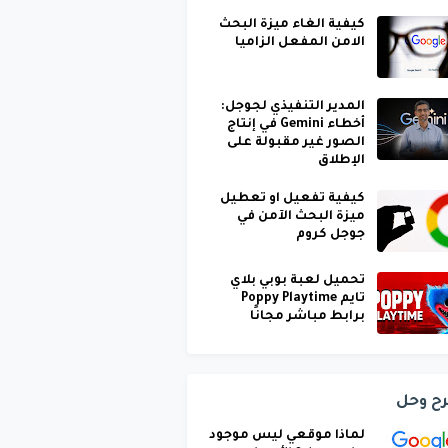
كيفية الغاء ميزة البحث
الامن المفعل الزاميا
المدير التنفيذي لجوجل:
أخطاء Gemini في إنتاج
الصور غير مقبولة على
الإطلاق
كيفية تفعيل او تعطيل
ميزة البحث الآمن في
جوجل كروم
تحميل لعبة بوبي بلاي
تايم Poppy Playtime
برابط مباشر مجانًا
ح وحل
لماذا موقعي ليس موجود