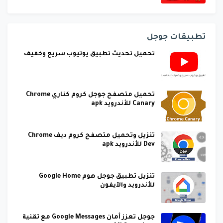
تطبيقات جوجل
تحميل تحديث تطبيق يوتيوب سريع وخفيف
تحميل متصفح جوجل كروم كناري Chrome
Canary للأندرويد apk
تنزيل وتحميل متصفح كروم ديف Chrome
Dev للأندرويد apk
تنزيل تطبيق جوجل هوم Google Home
للأندرويد والآيفون
جوجل تعزز أمان Google Messages مع تقنية