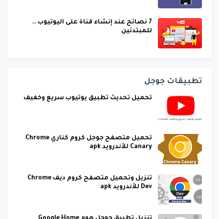
7 نصائح عند إنشاء قناة على اليوتيوب ..
للمبتدئين
تطبيقات جوجل
تحميل تحديث تطبيق يوتيوب سريع وخفيف
تحميل متصفح جوجل كروم كناري Chrome
Canary للأندرويد apk
تنزيل وتحميل متصفح كروم ديف Chrome
Dev للأندرويد apk
تنزيل تطبيق جوجل هوم Google Home