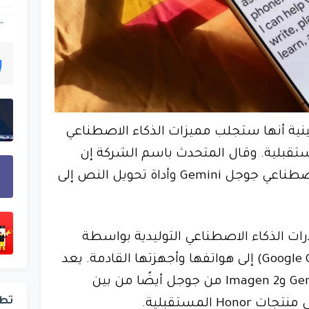
ينية أنها ستجلب مميزات الذكاء الاصطناعي
مستقبلية. وقال المتحدث باسم الشركة إن
ذلك يشمل مساعد الذكاء الاصطناعي جوجل Gemini وأداة تحويل النص إلى
لجلب قدرات الذكاء الاصطناعي التوليدية بواسطة
منصة جوجل السحابية (Google Cloud) إلى هواتفها وأجهزتها القادمة. يعد
الذكاء الاصطناعي لشركة Gemini وImagen 2 من جوجل أيضًا من بين
تط
H المستقبلية.