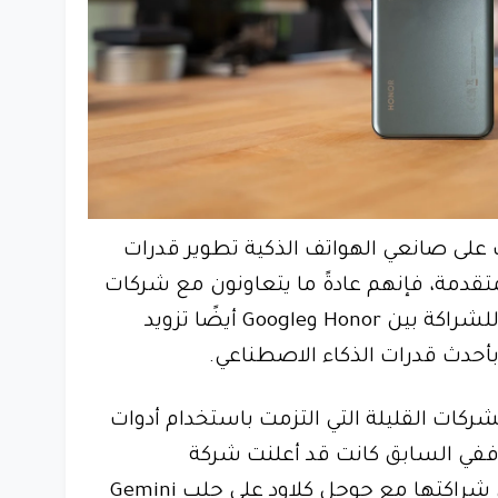
 على صانعي الهواتف الذكية تطوير قدرات
لمتقدمة، فإنهم عادةً ما يتعاونون مع شركات
التكنولوجيا الكبرى. الآن يمكن للشراكة بين Honor وGoogle أيضًا تزويد
أحدث قدرات الذكاء الاصطناعي.
واحدة من الشركات القليلة التي التزمت باستخدام أدوات
ففي السابق كانت قد أعلنت شركة
سامسونج أيضًا أنها ستعمل شراكتها مع جوجل كلاود على جلب Gemini