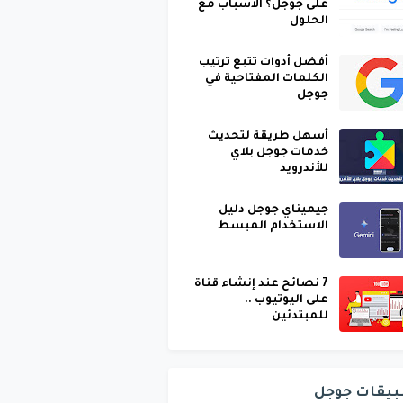
على جوجل؟ الأسباب مع
الحلول
أفضل أدوات تتبع ترتيب
الكلمات المفتاحية في
جوجل
أسهل طريقة لتحديث
خدمات جوجل بلاي
للأندرويد
جيميناي جوجل دليل
الاستخدام المبسط
7 نصائح عند إنشاء قناة
على اليوتيوب ..
للمبتدئين
بيقات جوجل