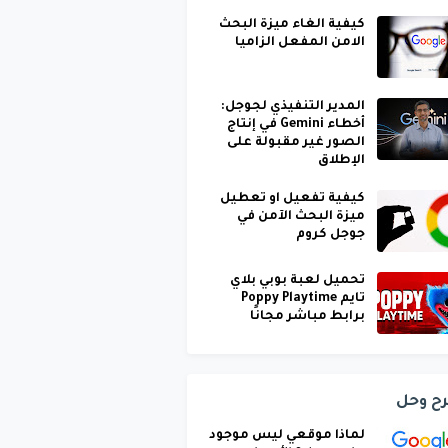
كيفية الغاء ميزة البحث
الامن المفعل الزاميا
المدير التنفيذي لجوجل:
أخطاء Gemini في إنتاج
الصور غير مقبولة على
الإطلاق
كيفية تفعيل او تعطيل
ميزة البحث الآمن في
جوجل كروم
تحميل لعبة بوبي بلاي
تايم Poppy Playtime
برابط مباشر مجانًا
ح وحل
لماذا موقعي ليس موجود