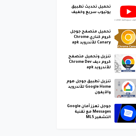
تحميل تحديث تطبيق
يوتيوب سريع وخفيف
تحميل متصفح جوجل
كروم كناري Chrome
Canary للأندرويد apk
تنزيل وتحميل متصفح
كروم ديف Chrome Dev
للأندرويد apk
تنزيل تطبيق جوجل هوم
Google Home للأندرويد
والآيفون
جوجل تعزز أمان Google
Messages مع تقنية
التشفير MLS