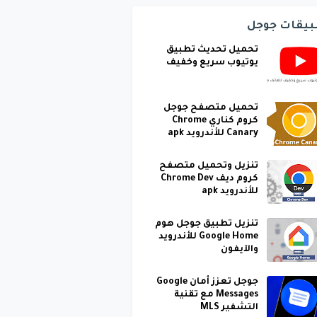
بيقات جوجل
تحميل تحديث تطبيق
يوتيوب سريع وخفيف
تحميل متصفح جوجل
كروم كناري Chrome
Canary للأندرويد apk
تنزيل وتحميل متصفح
كروم ديف Chrome Dev
للأندرويد apk
تنزيل تطبيق جوجل هوم
Google Home للأندرويد
والآيفون
جوجل تعزز أمان Google
Messages مع تقنية
التشفير MLS