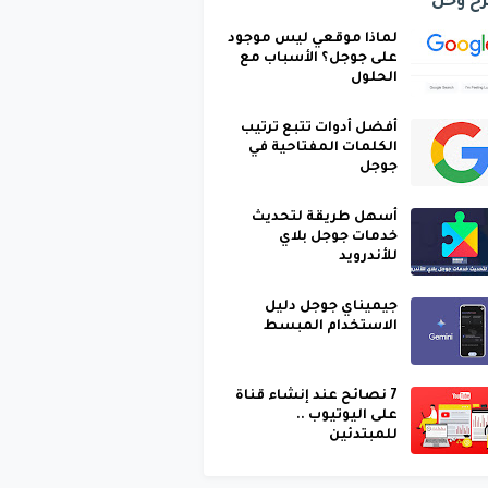
ح وحل
لماذا موقعي ليس موجود
على جوجل؟ الأسباب مع
الحلول
أفضل أدوات تتبع ترتيب
الكلمات المفتاحية في
جوجل
أسهل طريقة لتحديث
خدمات جوجل بلاي
للأندرويد
جيميناي جوجل دليل
الاستخدام المبسط
7 نصائح عند إنشاء قناة
على اليوتيوب ..
للمبتدئين