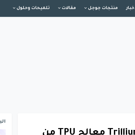
خبار
منتجات جوجل
مقالات
تلميحات وحلول
الب
جوجل تعلن عن Trillium معالج TPU من