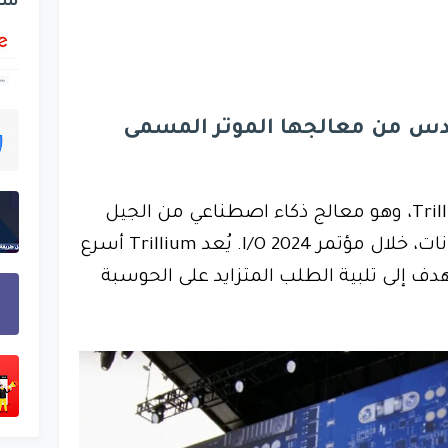
شر
س من معالجها الموتر المسمى
كشفت جوجل النقاب عن Trillium، وهو معالج ذكاء اصطناعي من الجيل
السادس مخصص لمراكز البيانات، خلال مؤتمر I/O 2024. يُعد Trillium أسرع
ه، ويهدف إلى تلبية الطلب المتزايد على الحوسبة