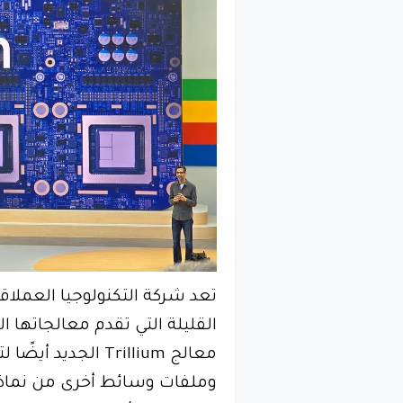
تعد شركة التكنولوجيا العملا
معالج Trillium الج
وملفات وسائط أخرى من نماذج 