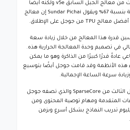
ليس فقط أقوى بحوالي 5 مرات من معالج الجيل السابق v5e ولكنه أيضًا
أكثر كفاءة في استخدام الطاقة بنسبة 67% ويقول Sundar Pichai إن معالج
 قدرة هذا المعالج من خلال زيادة سعة
عالي في تصميم وحدة المعالجة الحرارية هذه.
عادةً قدرًا كبيرًا من الذاكرة وهو ما يمكن
 هذه الأنظمة وقد قامت جوجل أيضًا بتوسيع
يستخدم معالج Trillium الجيل الثالث من SparseCore والذي تصفه جوجل
 المتقدمة ومهام توصية المحتوى ومن
ليوم تدريب النماذج بشكل أسرع وبزمن