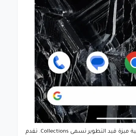
تُظهر تجارب الهندسة العكسية ميزة قيد التطوير تسمى Collections. تقدم