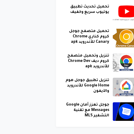
تحميل تحديث تطبيق
يوتيوب سريع وخفيف
تحميل متصفح جوجل
كروم كناري Chrome
Canary للأندرويد apk
تنزيل وتحميل متصفح
كروم ديف Chrome Dev
للأندرويد apk
تنزيل تطبيق جوجل هوم
Google Home للأندرويد
والآيفون
جوجل تعزز أمان Google
Messages مع تقنية
التشفير MLS