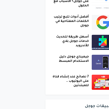
على جوجل؟ الأسباب مع
الحلول
أفضل أدوات تتبع ترتيب
الكلمات المفتاحية في
جوجل
أسهل طريقة لتحديث
خدمات جوجل بلاي
للأندرويد
جيميناي جوجل دليل
الاستخدام المبسط
7 نصائح عند إنشاء قناة
على اليوتيوب ..
للمبتدئين
بيقات جوجل