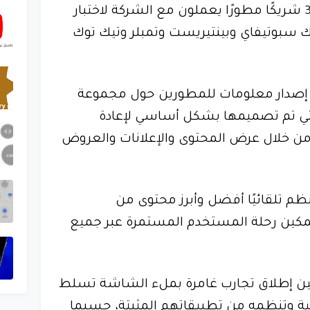
كما أعلنت جوجل أن أكثر من 35 شريكًا مطورًا يعملون مع الشركة لاختبار
لك سبوتيفاي وبينتيريست وتمبلر وتيك توك
 إصدار معلومات للمطورين حول مجموعة
يدة تسمى Engage والتي تم تصميمها بشكل أساسي لإعادة
ن خلال عرض المحتوى والإعلانات والعروض
م تلقائيًا أفضل وأبرز محتوى من
 تمكين رحلة المستخدم المستمرة عبر جميع
ين إطلاق تجارب غامرة بملء الشاشة تسلط
مية وتنظمه من تطبيقاتهم المثبتة، حسبما