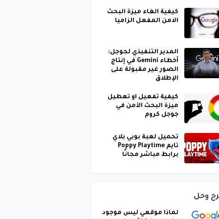
كيفية الغاء ميزة البحث
الامن المفعل الزاميا
المدير التنفيذي لجوجل:
أخطاء Gemini في إنتاج
الصور غير مقبولة على
الإطلاق
كيفية تفعيل او تعطيل
ميزة البحث الآمن في
جوجل كروم
تحميل لعبة بوبي بلاي
تايم Poppy Playtime
برابط مباشر مجانًا
ح وحل
لماذا موقعي ليس موجود