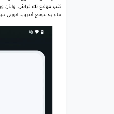
كتب موقع تك كراش. والآن وب
قام به موقع أندرويد اثورتي ت