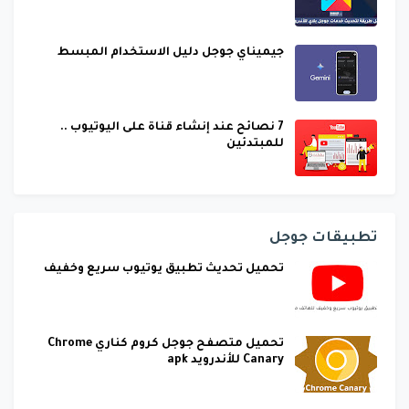
جيميناي جوجل دليل الاستخدام المبسط
7 نصائح عند إنشاء قناة على اليوتيوب ..
للمبتدئين
تطبيقات جوجل
تحميل تحديث تطبيق يوتيوب سريع وخفيف
تحميل متصفح جوجل كروم كناري Chrome
Canary للأندرويد apk