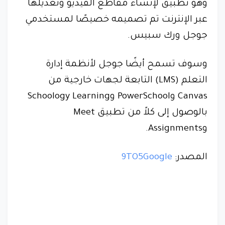
وهو تطبيق لإنشاء مقاطع الفيديو وتعديلها
عبر الإنترنت تم تصميمه خصيصًا لمستخدمي
جوجل ورك سبيس.
وسوف تسمح أيضًا جوجل لأنظمة إدارة
التعلم (LMS) التابعة لجهات خارجية من
Canvas وPowerSchool وSchoology Learning
بالوصول إلى كلاً من تطبيق Meet
وAssignments.
المصدر:
9TO5Google