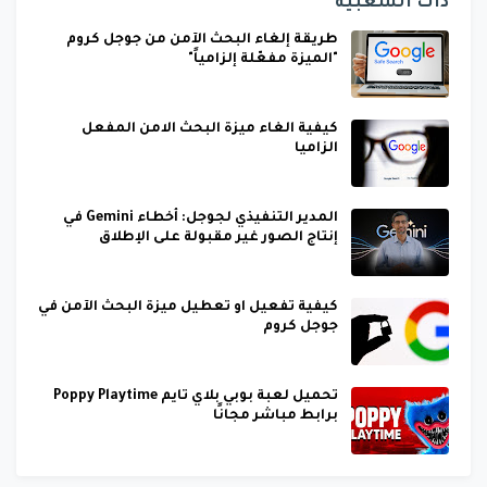
ذات الشعبية
طريقة إلغاء البحث الآمن من جوجل كروم
"الميزة مفعّلة إلزامياً"
كيفية الغاء ميزة البحث الامن المفعل
الزاميا
المدير التنفيذي لجوجل: أخطاء Gemini في
إنتاج الصور غير مقبولة على الإطلاق
كيفية تفعيل او تعطيل ميزة البحث الآمن في
جوجل كروم
تحميل لعبة بوبي بلاي تايم Poppy Playtime
برابط مباشر مجانًا