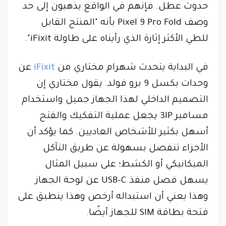
حدوث عطل. فإنهم في الواقع يذهبون إلى حد
وصف Pixel 9 Pro Fold بأنه "المنتج القابل
للطي الأكثر إثارة الذي رأيناه على طاولة iFixit".
في البداية يتحدث شهرام مختاري من
iFixit
عن
وحدات بكسل 9 برو فولد. يقول مختاري إن
التصميم الداخلي لهذا الجهاز جميل واستخدام
مسامير 3IP يجعل عملية التفكيك والفتح
أسهل بكثير للأشخاص العاديين. كما يؤكد أن
الأجزاء تنفصل بسهولة عن طريق التآكل
الميكانيكي أو الكشط؛ على سبيل المثال
يسهل فصل منفذ USB-C عن لوحة الجهاز
وهذا يعني أن استبداله أرخص وهذا ينطبق على
فتحة بطاقة SIM للجهاز أيضًا.