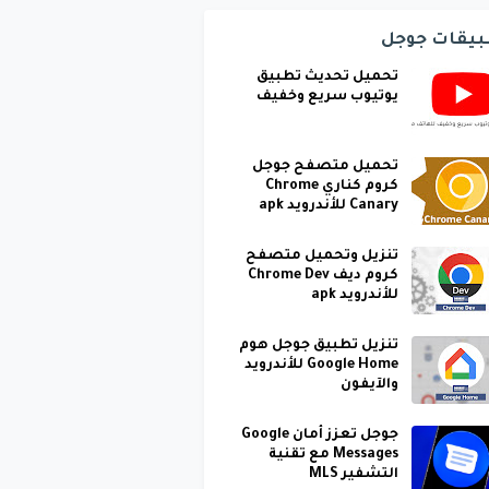
بيقات جوجل
تحميل تحديث تطبيق
يوتيوب سريع وخفيف
تحميل متصفح جوجل
كروم كناري Chrome
Canary للأندرويد apk
تنزيل وتحميل متصفح
كروم ديف Chrome Dev
للأندرويد apk
تنزيل تطبيق جوجل هوم
Google Home للأندرويد
والآيفون
جوجل تعزز أمان Google
Messages مع تقنية
التشفير MLS