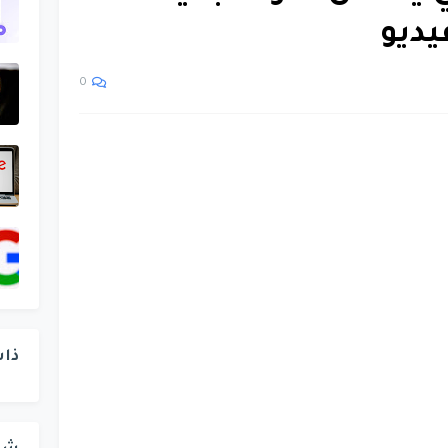
يديو
0
ذا