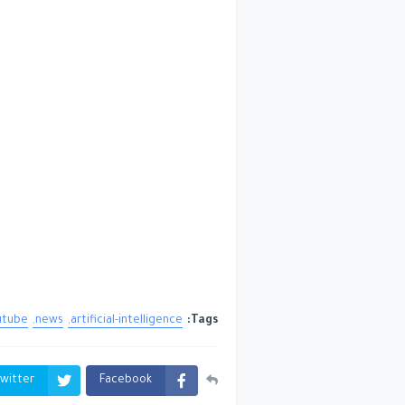
utube
news
artificial-intelligence
Tags:
witter
Facebook