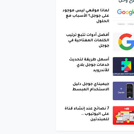
ح وحل
لماذا موقعي ليس موجود
على جوجل؟ الأسباب مع
الحلول
أفضل أدوات تتبع ترتيب
الكلمات المفتاحية في
جوجل
أسهل طريقة لتحديث
خدمات جوجل بلاي
للأندرويد
جيميناي جوجل دليل
الاستخدام المبسط
7 نصائح عند إنشاء قناة
على اليوتيوب ..
للمبتدئين