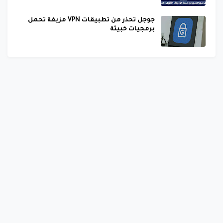
جوجل تحذر من تطبيقات VPN مزيفة تحمل
برمجيات خبيثة