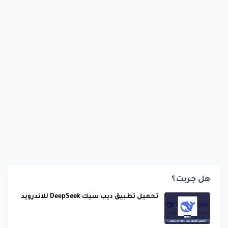
هل جربت؟
تحميل تطبيق ديب سيك DeepSeek للاندرويد