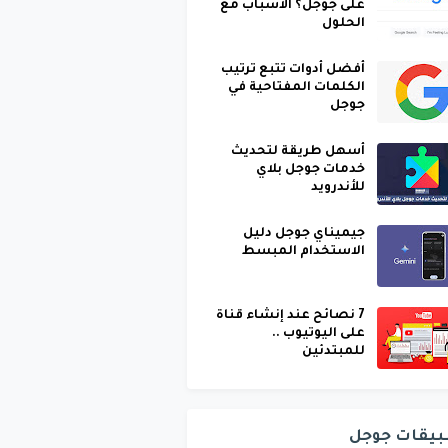
على جوجل؟ الأسباب مع
الحلول
أفضل أدوات تتبع ترتيب
الكلمات المفتاحية في
جوجل
أسهل طريقة لتحديث
خدمات جوجل بلاي
للأندرويد
جيميناي جوجل دليل
الاستخدام المبسط
7 نصائح عند إنشاء قناة
على اليوتيوب ..
للمبتدئين
بيقات جوجل