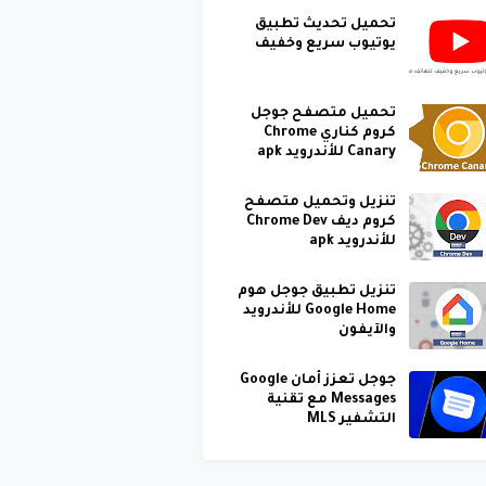
تحميل تحديث تطبيق
يوتيوب سريع وخفيف
تحميل متصفح جوجل
كروم كناري Chrome
Canary للأندرويد apk
تنزيل وتحميل متصفح
كروم ديف Chrome Dev
للأندرويد apk
تنزيل تطبيق جوجل هوم
Google Home للأندرويد
والآيفون
جوجل تعزز أمان Google
Messages مع تقنية
التشفير MLS