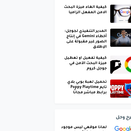
كيفية الغاء ميزة البحث
الامن المفعل الزاميا
المدير التنفيذي لجوجل:
أخطاء Gemini في إنتاج
الصور غير مقبولة على
الإطلاق
كيفية تفعيل او تعطيل
ميزة البحث الآمن في
جوجل كروم
تحميل لعبة بوبي بلاي
تايم Poppy Playtime
برابط مباشر مجانًا
ح وحل
لماذا موقعي ليس موجود