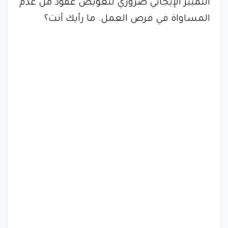
التمييز الإيجابي ضروري لتعويض عقود من عدم
المساواة في فرص العمل. ما رأيك أنت؟