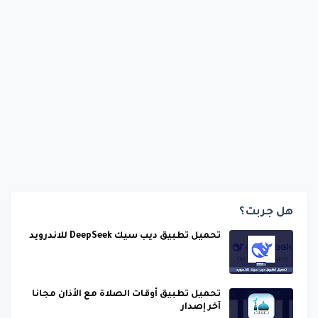
هل جربت؟
تحميل تطبيق ديب سيك DeepSeek للاندرويد
تحميل تطبيق أوقات الصلاة مع الأذان مجانا
آخر إصدار