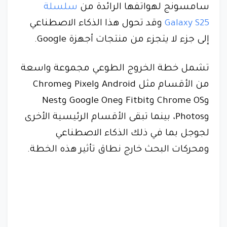
سامسونج لهواتفها الرائدة من
سلسلة
Galaxy S25
وقد تحول هذا الذكاء الاصطناعي
إلى جزء لا يتجزء من منتجات أجهزة Google.
تشمل خطة الخروج الطوعي مجموعة واسعة
من الأقسام مثل Android وPixel وChrome
وChrome OS وFitbit وGoogle One وNest
وPhotos، بينما تبقى الأقسام الرئيسية الأخرى
لجوجل بما في ذلك الذكاء الاصطناعي
ومحركات البحث خارج نطاق تأثير هذه الخطة.