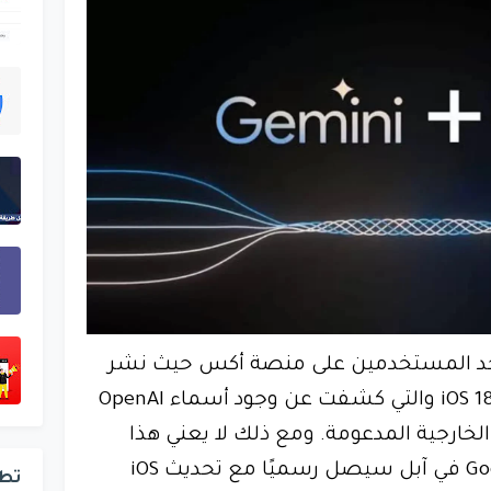
أحد المستخدمين على منصة أكس حيث نشر
لقطة شاشة لشفرة iOS 18.4 beta والتي كشفت عن وجود أسماء OpenAI
ذج الخارجية المدعومة. ومع ذلك لا يعني هذا
بالضرورة أن دمج Google Gemini في آبل سيصل رسميًا مع تحديث iOS
تط