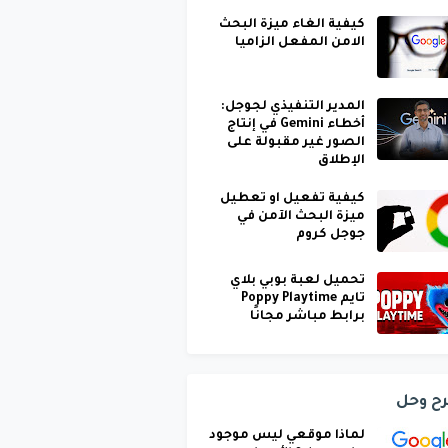
كيفية الغاء ميزة البحث
الامن المفعل الزاميا
المدير التنفيذي لجوجل:
أخطاء Gemini في إنتاج
الصور غير مقبولة على
الإطلاق
كيفية تفعيل او تعطيل
ميزة البحث الآمن في
جوجل كروم
تحميل لعبة بوبي بلاي
تايم Poppy Playtime
برابط مباشر مجانًا
ح وحل
لماذا موقعي ليس موجود