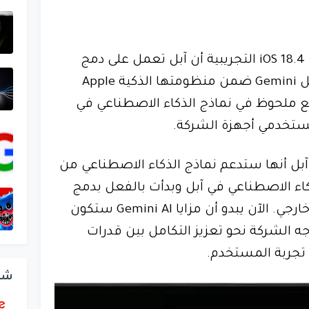
كشف تسريب جديد في شفرة iOS 18.4 التجريبية أن آبل تعمل على دمج
نموذج الذكاء الاصطناعي جوجل Gemini ضمن منظومتها الذكية Apple
 إلى توسّع ملحوظ في نماذج الذكاء الاصطناعي في
مستخدمي أجهزة الشركة.
WWDC 2023 أعلنت آبل أنها ستدعم نماذج الذكاء الاصطناعي من
اء الاصطناعي في آبل وبدأت بالفعل بدمج
ChatGPT في iOS كأول نموذج خارجي. الآن يبدو أن مزايا Gemini AI ستكون
ه الشركة نحو تعزيز التكامل بين قدرات
شر