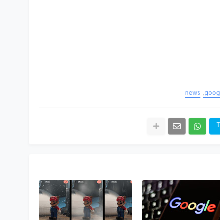
news
goog
T