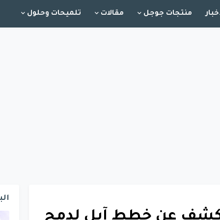
خبار
منتجات جوجل
مقالات
تلميحات وحلول
الب
يث iOS 18.4 يكشف عن خطط آبل لدمج