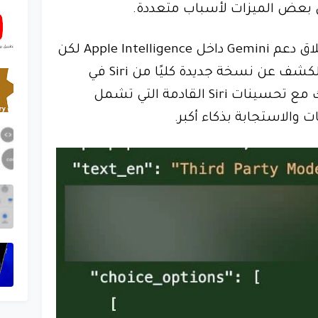
يل بعض الميزات لأسباب متعددة.
لم يتم تحديد موعد رسمي لإطلاق دعم Gemini داخل Apple Intelligence لكن
وفقًا لبعض المصادر قد يتم الكشف عن نسخة جديدة كليًا من Siri في
تحديث iOS 19 وربما يتزامن ذلك مع تحسينات Siri القادمة التي تشمل