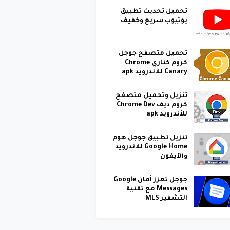
تحميل تحديث تطبيق
يوتيوب سريع وخفيف
تحميل متصفح جوجل
كروم كناري Chrome
Canary للأندرويد apk
تنزيل وتحميل متصفح
كروم ديف Chrome Dev
للأندرويد apk
تنزيل تطبيق جوجل هوم
Google Home للأندرويد
والآيفون
جوجل تعزز أمان Google
Messages مع تقنية
التشفير MLS