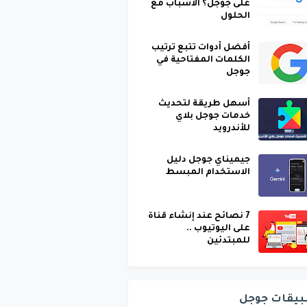
على جوجل؟ الأسباب مع
الحلول
أفضل أدوات تتبع ترتيب
الكلمات المفتاحية في
جوجل
أسهل طريقة لتحديث
خدمات جوجل بلاي
للأندرويد
جيميناي جوجل دليل
الاستخدام المبسط
7 نصائح عند إنشاء قناة
على اليوتيوب ..
للمبتدئين
بيقات جوجل