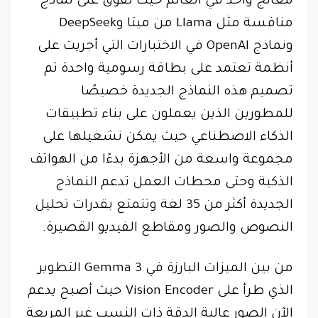
معالج واحد في العالم حيث تفوق على نماذج
منافسة مثل Llama من ميتا وDeepSeek
ونماذج OpenAI في الاختبارات التي أجريت على
أنظمة تعتمد على بطاقة رسومية واحدة تم
تصميم هذه النماذج الجديدة خصيصًا
للمطورين الذين يعملون على بناء تطبيقات
الذكاء الاصطناعي حيث يمكن تشغيلها على
مجموعة واسعة من الأجهزة بدءًا من الهواتف
الذكية وحتى محطات العمل تدعم النماذج
الجديدة أكثر من 35 لغة وتتمتع بقدرات تحليل
النصوص والصور ومقاطع الفيديو القصيرة.
من بين الميزات البارزة في Gemma 3 التطوير
الذي طرأ على Vision Encoder حيث أصبح يدعم
الآن الصور عالية الدقة ذات النسب غير المربعة