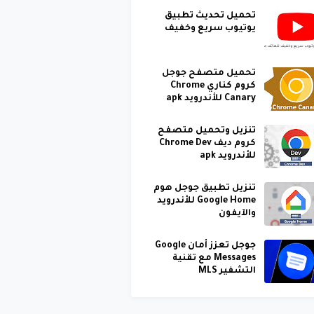
تحميل تحديث تطبيق
يوتيوب سريع وخفيف
تحميل متصفح جوجل
كروم كناري Chrome
Canary للأندرويد apk
تنزيل وتحميل متصفح
كروم ديف Chrome Dev
للأندرويد apk
تنزيل تطبيق جوجل هوم
Google Home للأندرويد
والآيفون
جوجل تعزز أمان Google
Messages مع تقنية
التشفير MLS