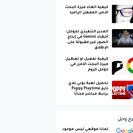
كيفية الغاء ميزة البحث
الامن المفعل الزاميا
المدير التنفيذي لجوجل:
أخطاء Gemini في إنتاج
الصور غير مقبولة على
الإطلاق
كيفية تفعيل او تعطيل
ميزة البحث الآمن في
جوجل كروم
تحميل لعبة بوبي بلاي
تايم Poppy Playtime
برابط مباشر مجانًا
ح وحل
لماذا موقعي ليس موجود