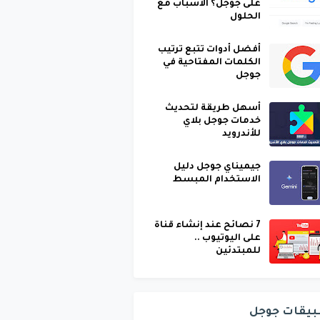
على جوجل؟ الأسباب مع
الحلول
أفضل أدوات تتبع ترتيب
الكلمات المفتاحية في
جوجل
أسهل طريقة لتحديث
خدمات جوجل بلاي
للأندرويد
جيميناي جوجل دليل
الاستخدام المبسط
7 نصائح عند إنشاء قناة
على اليوتيوب ..
للمبتدئين
بيقات جوجل