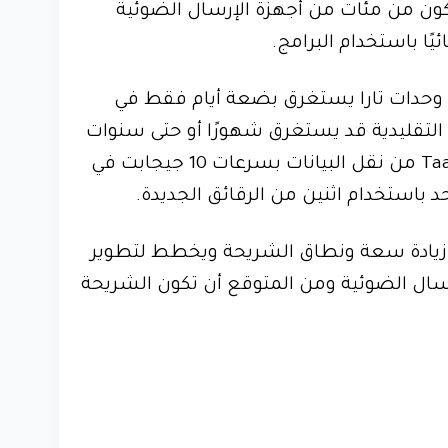
كون من مئات من أجهزة الإرسال الضوئية
يًا باستخدام البرامج.
وحدات تارا يستغرق بضعة أيام فقط في
 التقليدية قد يستغرق شهورًا أو حتى سنوات
وفي الاختبارات تمكن فريق Taara من نقل البيانات بسرعات 10 جيجابت في
د باستخدام اثنين من الرقائق الجديدة.
Taar حاليًا على زيادة سعة ونطاق الشريحة ويخطط لتطوير
سال الضوئية ومن المتوقع أن تكون الشريحة