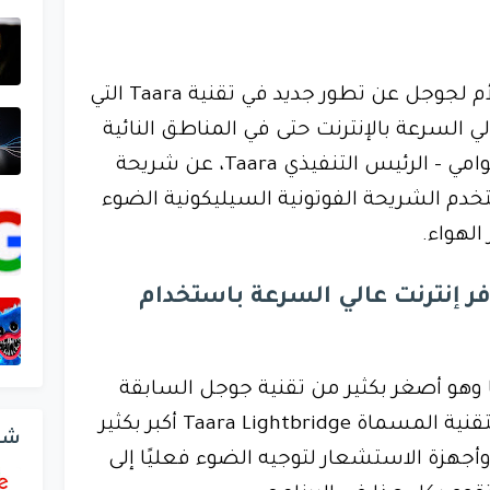
أعلنت شركة ألفابت الشركة الأم لجوجل عن تطور جديد في تقنية Taara التي
 السرعة بالإنترنت حتى في المناطق النائية
وقد كشف ماهيش كريشناسوامي - الرئيس التنفيذي Taara، عن شريحة
م الشريحة الفوتونية السيليكونية الضوء
الهواء.
ر إنترنت عالي السرعة باستخدام
بًا وهو أصغر بكثير من تقنية جوجل السابقة
وكانت النسخة السابقة من التقنية المسماة Taara Lightbridge أكبر بكثير
شر
أجهزة الاستشعار لتوجيه الضوء فعليًا إلى