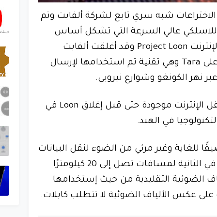
X وهو مختبر الاختراعات شبه سري تابع لشركة ألفابت وتم
 اللاسلكي عالي السرعة التي تشكل أساس
المشروع في الأصل لبالونات الإنترنت Project Loon وقد أغلقت ألفابت
المشروع في عام 2021 وركزت على Tara وهي تقنية تم استخدامها لإرسال
بر نهر الكونغو وشوارع نيروبي.
كانت فكرة استخدام الضوء لنقل الإنترنت موجودة حتى قبل إغلاق Loon في
تكنولوجيا في الهند.
Tara شعاعًا ضيقًا للغاية وغير مرئي من الضوء لنقل البيانات
بسرعات تصل إلى 20 جيجابت في الثانية لمسافات تصل إلى 20 كيلومترًا
ياف الضوئية التقليدية من حيث إستخدامها
على عكس الألياف الضوئية لا تتطلب كابلات.