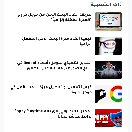
ذات الشعبية
طريقة إلغاء البحث الآمن من جوجل كروم
"الميزة مفعّلة إلزامياً"
كيفية الغاء ميزة البحث الامن المفعل
الزاميا
المدير التنفيذي لجوجل: أخطاء Gemini في
إنتاج الصور غير مقبولة على الإطلاق
كيفية تفعيل او تعطيل ميزة البحث الآمن في
جوجل كروم
تحميل لعبة بوبي بلاي تايم Poppy Playtime
برابط مباشر مجانًا