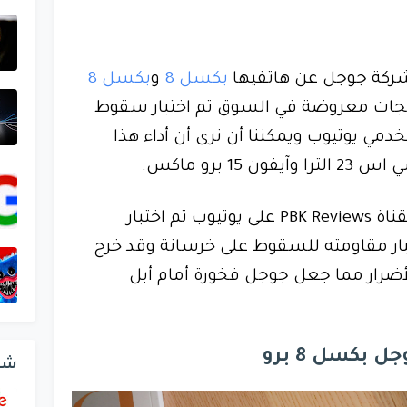
ركة جوجل عن هاتفيها
بكسل 8
و
بكسل 8
جات معروضة في السوق تم اختبار سقوط
د مستخدمي يوتيوب ويمكننا أن نرى أن أداء هذا
15 برو ماكس.
في مقطع فيديو جديد التابع لقناة PBK Reviews على يوتيوب تم اختبار
تف Pixel 8 Pro واختبار مقاومته للسقوط على خرسانة وقد خرج
الأضرار مما جعل جوجل فخورة أمام أبل
 بكسل 8 برو
شر