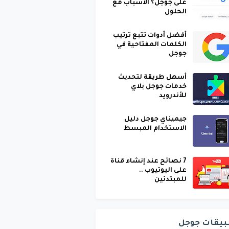
على جوجل؟ الأسباب مع
الحلول
أفضل أدوات تتبع ترتيب
الكلمات المفتاحية في
جوجل
أسهل طريقة لتحديث
خدمات جوجل بلاي
للأندرويد
جيميناي جوجل دليل
الاستخدام المبسط
7 نصائح عند إنشاء قناة
على اليوتيوب ..
للمبتدئين
بيقات جوجل