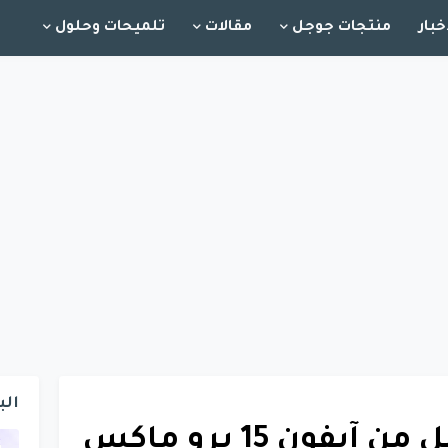
خبار
منتجات جوجل
مقالات
تلميحات وحلول
الب
بكسل 8 برو أفضل من آيفون 15 برو ماكس