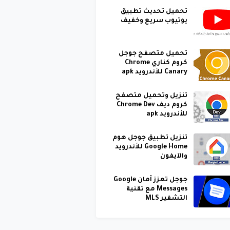
تحميل تحديث تطبيق
يوتيوب سريع وخفيف
تحميل متصفح جوجل
كروم كناري Chrome
Canary للأندرويد apk
تنزيل وتحميل متصفح
كروم ديف Chrome Dev
للأندرويد apk
تنزيل تطبيق جوجل هوم
Google Home للأندرويد
والآيفون
جوجل تعزز أمان Google
Messages مع تقنية
التشفير MLS