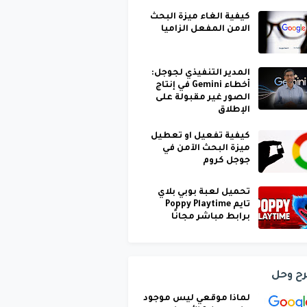
كيفية الغاء ميزة البحث
الامن المفعل الزاميا
المدير التنفيذي لجوجل:
أخطاء Gemini في إنتاج
الصور غير مقبولة على
الإطلاق
كيفية تفعيل او تعطيل
ميزة البحث الآمن في
جوجل كروم
تحميل لعبة بوبي بلاي
تايم Poppy Playtime
برابط مباشر مجانًا
ح وحل
لماذا موقعي ليس موجود