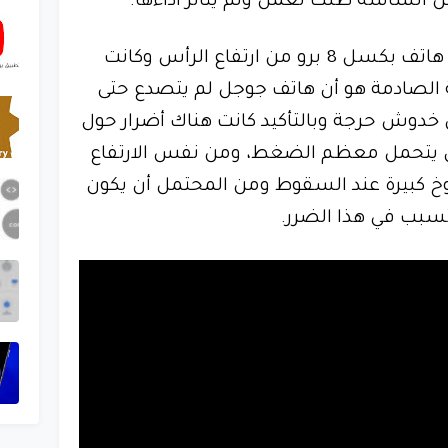
لشاشة ظلت تعمل ولم يتأثر أداءها.
والمرة الثانية تم اختبار إسقاط هاتف بكسل 8 برو من ارتفاع الرأس وكانت
 الصادمة هو أن هاتف جوجل لم يتصدع حتى
 خدوش حرجة وبالتأكيد كانت هناك أضرار حول
ان يتحمل معظم الضغط، ومن نفس الارتفاع
Galaxy S23 Ul لشروخ كبيرة عند السقوط ومن المحتمل أن يكون
بب في هذا الضرر.