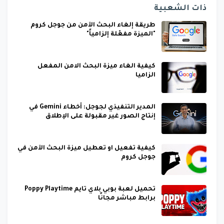
ذات الشعبية
طريقة إلغاء البحث الآمن من جوجل كروم
"الميزة مفعّلة إلزامياً"
كيفية الغاء ميزة البحث الامن المفعل
الزاميا
المدير التنفيذي لجوجل: أخطاء Gemini في
إنتاج الصور غير مقبولة على الإطلاق
كيفية تفعيل او تعطيل ميزة البحث الآمن في
جوجل كروم
تحميل لعبة بوبي بلاي تايم Poppy Playtime
برابط مباشر مجانًا