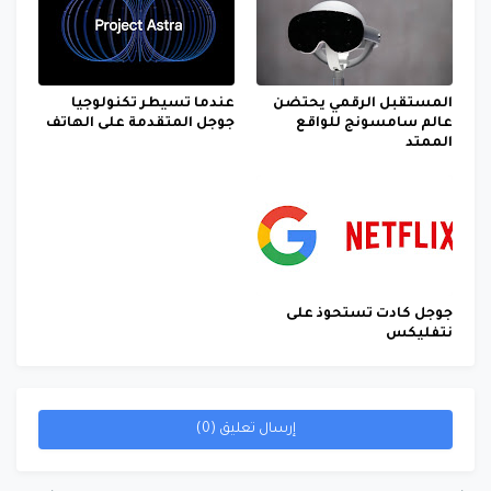
المستقبل الرقمي يحتضن
عندما تسيطر تكنولوجيا
عالم سامسونج للواقع
جوجل المتقدمة على الهاتف
الممتد
جوجل كادت تستحوذ على
نتفليكس
إرسال تعليق (0)