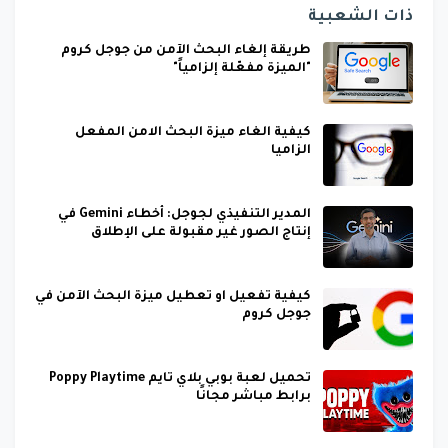
ذات الشعبية
طريقة إلغاء البحث الآمن من جوجل كروم
"الميزة مفعّلة إلزامياً"
كيفية الغاء ميزة البحث الامن المفعل
الزاميا
المدير التنفيذي لجوجل: أخطاء Gemini في
إنتاج الصور غير مقبولة على الإطلاق
كيفية تفعيل او تعطيل ميزة البحث الآمن في
جوجل كروم
تحميل لعبة بوبي بلاي تايم Poppy Playtime
برابط مباشر مجانًا