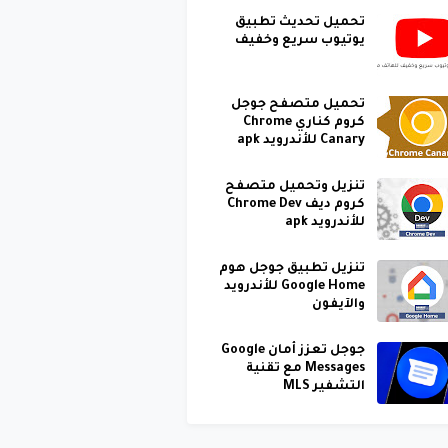
تحميل تحديث تطبيق
يوتيوب سريع وخفيف
تحميل متصفح جوجل
كروم كناري Chrome
Canary للأندرويد apk
تنزيل وتحميل متصفح
كروم ديف Chrome Dev
للأندرويد apk
تنزيل تطبيق جوجل هوم
Google Home للأندرويد
والآيفون
جوجل تعزز أمان Google
Messages مع تقنية
التشفير MLS