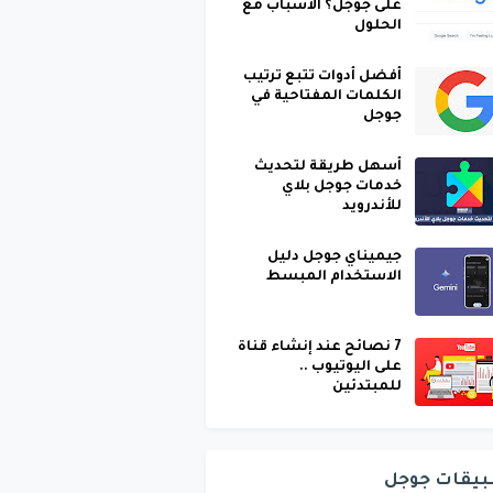
على جوجل؟ الأسباب مع
الحلول
أفضل أدوات تتبع ترتيب
الكلمات المفتاحية في
جوجل
أسهل طريقة لتحديث
خدمات جوجل بلاي
للأندرويد
جيميناي جوجل دليل
الاستخدام المبسط
7 نصائح عند إنشاء قناة
على اليوتيوب ..
للمبتدئين
بيقات جوجل