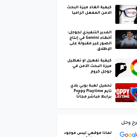
كيفية الغاء ميزة البحث
الامن المفعل الزاميا
المدير التنفيذي لجوجل:
أخطاء Gemini في إنتاج
الصور غير مقبولة على
الإطلاق
كيفية تفعيل او تعطيل
ميزة البحث الآمن في
جوجل كروم
تحميل لعبة بوبي بلاي
تايم Poppy Playtime
برابط مباشر مجانًا
ح وحل
لماذا موقعي ليس موجود