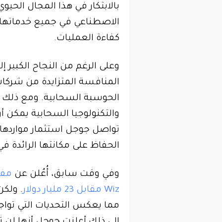
بالابتكار في هذا المجال الحي
الاصطناعي في جميع خدماتها 
كفاءة العمليات.
وعلى الرغم من النجاح الكبير إ
المنافسة المتزايدة من شرك
الحوسبة السحابية. ومع ذلك فإ
والتكنولوجيا السحابية يمكن أن
تواصل جوجل استثمار مواردها 
الحفاظ على مكانتها الرائدة ف
وفي وقت سابق، أُعُلن عن
مفا
Wiz مقابل 23 مليار دولار
. ولكن
مما يعكس التحديات التي توا
إلى ذلك أعلنت جوجل أنها لن ت