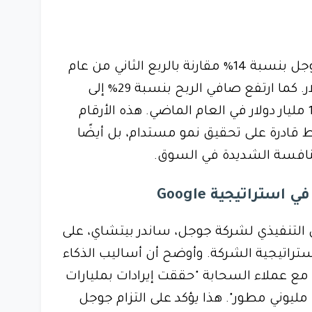
جوجل بنسبة 14% مقارنة بالربع الثاني من عام
2023، لتصل إلى 84.7 مليار دولار. كما ارتفع صافي الربح بنسبة 29% إلى
23.62 مليار دولار مقارنة بـ 18.37 مليار دولار في العام الماضي. هذه الأرقام
قادرة على تحقيق نمو مستدام، بل أيضًا
منافسة الشديدة في السوق.
ستراتيجية Google
س التنفيذي لشركة جوجل، ساندر بيتشاي، على
ستراتيجية الشركة. وأوضح أن أساليب الذكاء
مع عملاء السحابة "حققت إيرادات بمليارات
مليوني مطور". هذا يؤكد على التزام جوجل