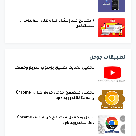
7 نصائح عند إنشاء قناة على اليوتيوب ..
للمبتدئين
تطبيقات جوجل
تحميل تحديث تطبيق يوتيوب سريع وخفيف
تحميل متصفح جوجل كروم كناري Chrome
Canary للأندرويد apk
تنزيل وتحميل متصفح كروم ديف Chrome
Dev للأندرويد apk