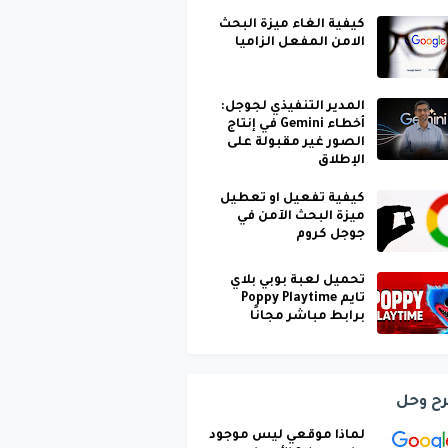
كيفية الغاء ميزة البحث
الامن المفعل الزاميا
المدير التنفيذي لجوجل:
أخطاء Gemini في إنتاج
الصور غير مقبولة على
الإطلاق
كيفية تفعيل او تعطيل
ميزة البحث الآمن في
جوجل كروم
تحميل لعبة بوبي بلاي
تايم Poppy Playtime
برابط مباشر مجانًا
ح وحل
لماذا موقعي ليس موجود