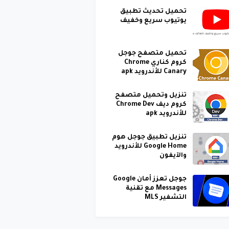
تحميل تحديث تطبيق
يوتيوب سريع وخفيف
تحميل متصفح جوجل
كروم كناري Chrome
Canary للأندرويد apk
تنزيل وتحميل متصفح
كروم ديف Chrome Dev
للأندرويد apk
تنزيل تطبيق جوجل هوم
Google Home للأندرويد
والآيفون
جوجل تعزز أمان Google
Messages مع تقنية
التشفير MLS