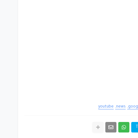
youtube
news
goog
T