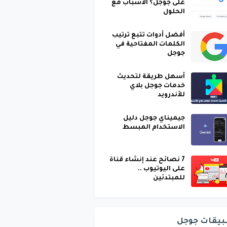
على جوجل؟ الأسباب مع
الحلول
أفضل أدوات تتبع ترتيب
الكلمات المفتاحية في
جوجل
أسهل طريقة لتحديث
خدمات جوجل بلاي
للأندرويد
جيميناي جوجل دليل
الاستخدام المبسط
7 نصائح عند إنشاء قناة
على اليوتيوب ..
للمبتدئين
بيقات جوجل