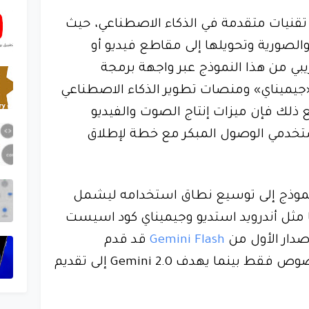
قنيات متقدمة في الذكاء الاصطناعي، حيث
والصورية وتحويلها إلى مقاطع فيديو أو
ريبي من هذا النموذج عبر واجهة برمجة
تطبيقات الخاصة بـ Gemini «جيميناي» ومنصات تطوير الذكاء الاصطناعي
AI Stu وVertex AI. ومع ذلك فإن ميزات إنتاج الصوت والفيديو
تخدمي الوصول المبكر مع خطة لإطلاق
موذج إلى توسيع نطاق استخدامه ليشمل
مثل أندرويد استديو وجيميناي كود اسيست
Gemini Flash
قد قدم
إمكانيات محدودة تركز على النصوص فقط بينما يهدف Gemini 2.0 إلى تقديم