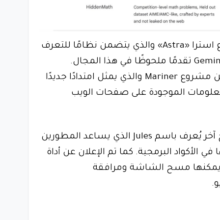
أشارت جوجل أيضًا إلى مشروع استرا «Astra» والذي يتضمن نظامًا للتعرف
على الكائنات، حيث يحقق Gemini 2.0 تقدمًا ملحوظًا في هذا المجال.
بالإضافة إلى ذلك تم الإعلان عن مشروع Mariner والذي يمثل امتدادًا جديدًا
علومات الموجودة على صفحات الويب
من جهة أخرى تم تقديم نموذج آخر يُعرف باسم Jules الذي يساعد المطورين
 الأكواد البرمجية. كما تم الإعلان عن أداة
يدة تعتمد على Gemini 2.0 يمكنها مسح الشاشة ومرافقة
.