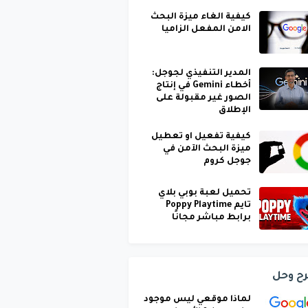
كيفية الغاء ميزة البحث
الامن المفعل الزاميا
المدير التنفيذي لجوجل:
أخطاء Gemini في إنتاج
الصور غير مقبولة على
الإطلاق
كيفية تفعيل او تعطيل
ميزة البحث الآمن في
جوجل كروم
تحميل لعبة بوبي بلاي
تايم Poppy Playtime
برابط مباشر مجانًا
ح وحل
لماذا موقعي ليس موجود