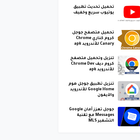
تحميل تحديث تطبيق
يوتيوب سريع وخفيف
تحميل متصفح جوجل
كروم كناري Chrome
Canary للأندرويد apk
تنزيل وتحميل متصفح
كروم ديف Chrome Dev
للأندرويد apk
تنزيل تطبيق جوجل هوم
Google Home للأندرويد
والآيفون
جوجل تعزز أمان Google
Messages مع تقنية
التشفير MLS