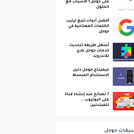
على جوجل؟ الأسباب مع
الحلول
أفضل أدوات تتبع ترتيب
الكلمات المفتاحية في
جوجل
أسهل طريقة لتحديث
خدمات جوجل بلاي
للأندرويد
جيميناي جوجل دليل
الاستخدام المبسط
7 نصائح عند إنشاء قناة
على اليوتيوب ..
للمبتدئين
بيقات جوجل