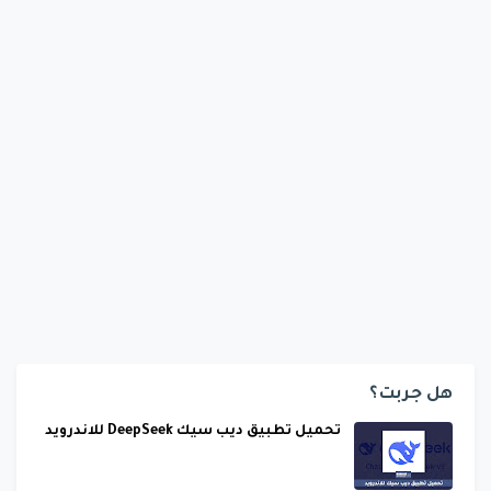
هل جربت؟
تحميل تطبيق ديب سيك DeepSeek للاندرويد