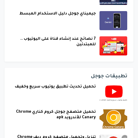
جيميناي جوجل دليل الاستخدام المبسط
7 نصائح عند إنشاء قناة على اليوتيوب ..
للمبتدئين
تطبيقات جوجل
تحميل تحديث تطبيق يوتيوب سريع وخفيف
تحميل متصفح جوجل كروم كناري Chrome
Canary للأندرويد apk
تنزيل وتحميل متصفح كروم ديف Chrome