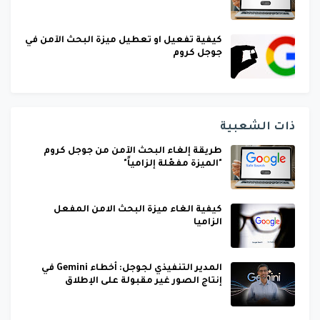
كيفية تفعيل او تعطيل ميزة البحث الآمن في
جوجل كروم
ذات الشعبية
طريقة إلغاء البحث الآمن من جوجل كروم
"الميزة مفعّلة إلزامياً"
كيفية الغاء ميزة البحث الامن المفعل
الزاميا
المدير التنفيذي لجوجل: أخطاء Gemini في
إنتاج الصور غير مقبولة على الإطلاق