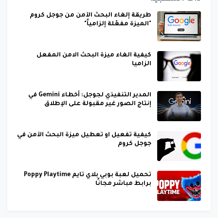
طريقة إلغاء البحث الآمن من جوجل كروم
"الميزة مفعّلة إلزامياً"
كيفية الغاء ميزة البحث الامن المفعل
الزاميا
المدير التنفيذي لجوجل: أخطاء Gemini في
إنتاج الصور غير مقبولة على الإطلاق
كيفية تفعيل او تعطيل ميزة البحث الآمن في
جوجل كروم
تحميل لعبة بوبي بلاي تايم Poppy Playtime
برابط مباشر مجانًا