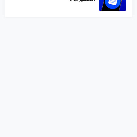
التشفير MLS