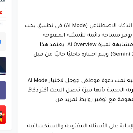
شر
تعمل جوجل على تطوير وضع الذكاء الاصطناعي (AI Mode) في تطبيق بحث
Google Se) والذي يوفر مساحة دائمة للأسئلة المفتوحة
والاستكشافية ويقدم إجابات مشابهة لميزة AI Overview. يعتمد هذا
الوضع على نموذج جيميني 2 (Gemini 2) ويتم اختباره داخليًا حاليًا من قبل
وفقًا لرسالة بريد إلكتروني داخلية تمت دعوة موظفي جوجل لاختبار AI Mode
ة الجديدة بأنها ميزة تجعل البحث أكثر ذكاءً
ومة مع توفير روابط لمزيد من
AI  خصيصًا للإجابة على الأسئلة المفتوحة والاستكشافية