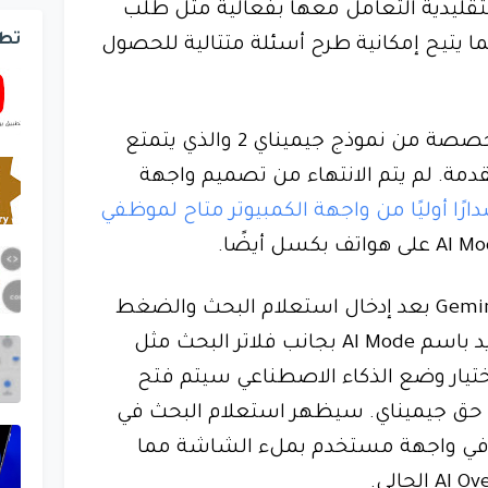
لتقليدية التعامل معها بفعالية مثل طلب
تط
كما يتيح إمكانية طرح أسئلة متتالية للحصول
يعتمد AI Mode على نسخة مخصصة من نموذج جيميناي 2 والذي يتمتع
قدمة. لم يتم الانتهاء من تصميم واجهة
ارًا أوليًا من واجهة الكمبيوتر متاح لموظفي
في الإصدار المخصص من Gemini 2 بعد إدخال استعلام البحث والضغط
على زر البحث سيظهر خيار جديد باسم AI Mode بجانب فلاتر البحث مثل
اختيار وضع الذكاء الاصطناعي سيتم فتح
 حق جيميناي. سيظهر استعلام البحث في
بة في واجهة مستخدم بملء الشاشة مما