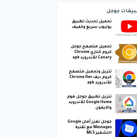
بيقات جوجل
تحميل تحديث تطبيق
يوتيوب سريع وخفيف
تحميل متصفح جوجل
كروم كناري Chrome
Canary للأندرويد apk
تنزيل وتحميل متصفح
كروم ديف Chrome Dev
للأندرويد apk
تنزيل تطبيق جوجل هوم
Google Home للأندرويد
والآيفون
جوجل تعزز أمان Google
Messages مع تقنية
التشفير MLS