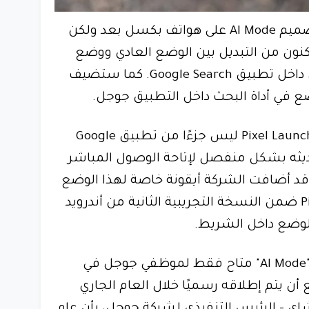
لم يتم الكشف عن تفاصيل تصميم AI Mode على هواتف بكسل بعد ولكن
ون من التبديل بين الوضع العادي ووضع
الذكاء الاصطناعي مباشرةً من داخل تطبيق Google Search. كما ستضيف
ضع في أداة البحث داخل التطبيق جوجل.
نظرًا لأن شريط البحث في Pixel Launcher ليس جزءًا من تطبيق Google
 تحديثه بشكل منفصل لإتاحة الوصول المباشر
قد أضافت الشركة أيقونة خاصة لهذا الوضع
في شريط بحث Pixel Launcher ضمن النسخة التجريبية الثانية من أندرويد
حاليًا وضع الذكاء الاصطناعي "AI Mode" متاح فقط لموظفي جوجل في
 أن يتم إطلاقه رسميًا خلال العام الجاري