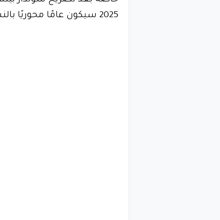
خاصةً بعد تصريح سوندار بيتش
2025 سيكون عامًا محوريًا بالنسبة للذكاء الاصطناعي ومحرك بحث جوجل.