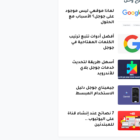
ح وحل
لماذا موقعي ليس موجود
على جوجل؟ الأسباب مع
الحلول
أفضل أدوات تتبع ترتيب
الكلمات المفتاحية في
جوجل
أسهل طريقة لتحديث
خدمات جوجل بلاي
للأندرويد
جيميناي جوجل دليل
الاستخدام المبسط
7 نصائح عند إنشاء قناة
على اليوتيوب ..
للمبتدئين