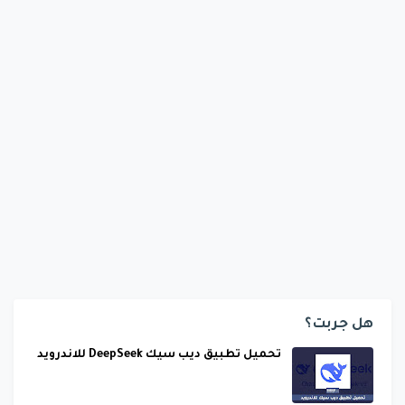
هل جربت؟
تحميل تطبيق ديب سيك DeepSeek للاندرويد