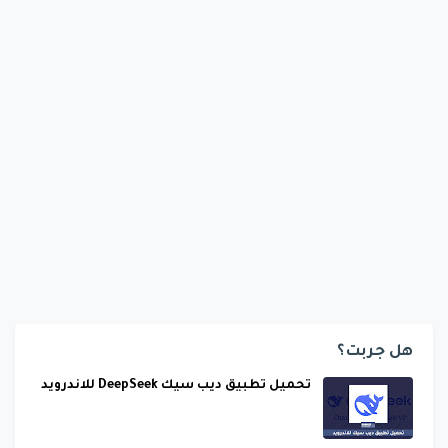
هل جربت؟
تحميل تطبيق ديب سيك DeepSeek للاندرويد