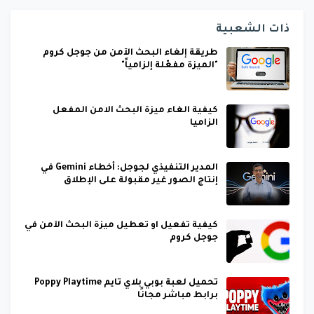
ذات الشعبية
طريقة إلغاء البحث الآمن من جوجل كروم
"الميزة مفعّلة إلزامياً"
كيفية الغاء ميزة البحث الامن المفعل
الزاميا
المدير التنفيذي لجوجل: أخطاء Gemini في
إنتاج الصور غير مقبولة على الإطلاق
كيفية تفعيل او تعطيل ميزة البحث الآمن في
جوجل كروم
تحميل لعبة بوبي بلاي تايم Poppy Playtime
برابط مباشر مجانًا