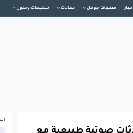
خبار
منتجات جوجل
مقالات
تلميحات وحلول
الب
Gemi محادثات صوتية طبيعية مع