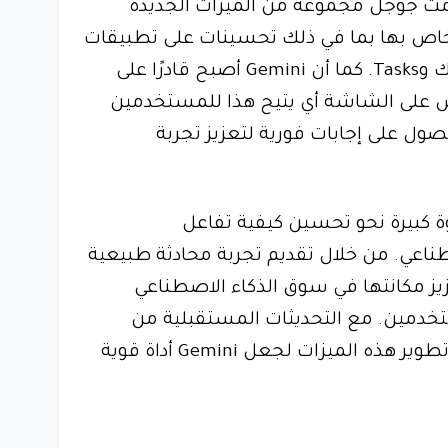
ة إلى Gemini Live، قدمت جوجل مجموعة من الميزات الجديدة
خاص بها بما في ذلك تحسينات على تطبيقات
ويوتيوب ميوزك وTasks. كما أن Gemini أصبح قادرًا على
ض على الشاشة أي يتيح هذا للمستخدمين
ول على إجابات فورية لتعزيز تجربة
اق Gemini Live خطوة كبيرة نحو تحسين كيفية تفاعل
اعي. من خلال تقديم تجربة محادثة طبيعية
 مكانتها في سوق الذكاء الاصطناعي
ستخدمين. مع التحديثات المستقبلية من
المتوقع أن تستمر جوجل في تطوير هذه الميزات لجعل Gemini أداة قوية