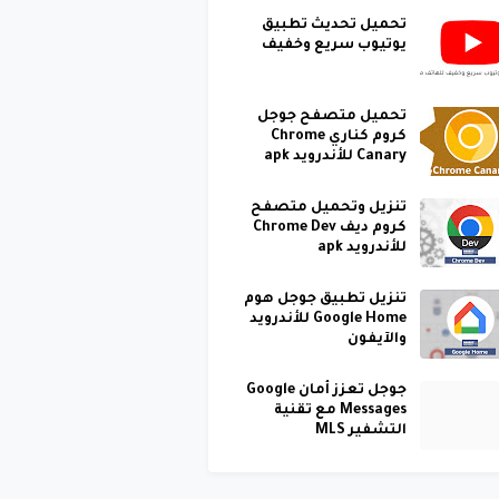
تحميل تحديث تطبيق
يوتيوب سريع وخفيف
تحميل متصفح جوجل
كروم كناري Chrome
Canary للأندرويد apk
تنزيل وتحميل متصفح
كروم ديف Chrome Dev
للأندرويد apk
تنزيل تطبيق جوجل هوم
Google Home للأندرويد
والآيفون
جوجل تعزز أمان Google
Messages مع تقنية
التشفير MLS