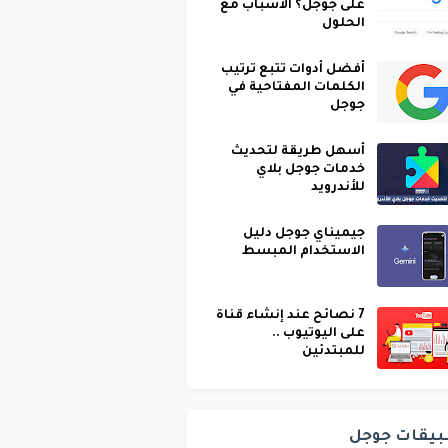
على جوجل؟ الأسباب مع
الحلول
أفضل أدوات تتبع ترتيب
الكلمات المفتاحية في
جوجل
أسهل طريقة لتحديث
خدمات جوجل بلاي
للأندرويد
جيميناي جوجل دليل
الاستخدام المبسط
7 نصائح عند إنشاء قناة
على اليوتيوب ..
للمبتدئين
بيقات جوجل