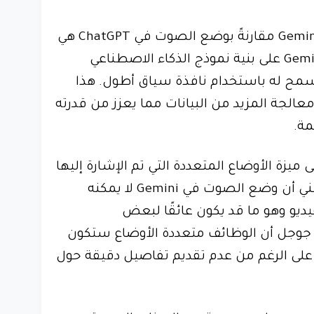
إحدى المزايا المحتملة لـ Gemini Live مقارنةً بوضع الصوت في ChatGPT هي
تحسين الذاكرة. تعتمد Gemini Live على بنية نموذج الذكاء الاصطناعي
Gemi وFlash وهذا يسمح له باستخدام نافذة سياق أطول. هذا
كنه تلقي ومعالجة المزيد من البيانات مما يعزز من قدرته
مة.
 ذلك تفتقر Gemini Live إلى ميزة الأوضاع المتعددة التي تم الإشارة إليها
. وهذا يعني أن وضع الصوت في Gemini لا يمكنه
ديو وهو ما قد يكون عائقًا لبعض
جوجل أن الوظائف متعددة الأوضاع ستكون
على الرغم من عدم تقديم تفاصيل دقيقة حول