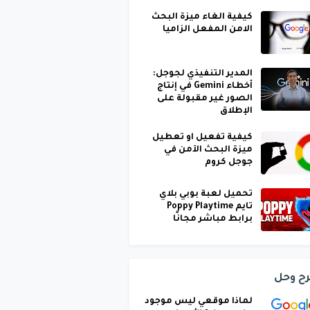
كيفية الغاء ميزة البحث
الامن المفعل الزاميا
المدير التنفيذي لجوجل:
أخطاء Gemini في إنتاج
الصور غير مقبولة على
الإطلاق
كيفية تفعيل او تعطيل
ميزة البحث الآمن في
جوجل كروم
تحميل لعبة بوبي بلاي
تايم Poppy Playtime
برابط مباشر مجانًا
ح وحل
لماذا موقعي ليس موجود