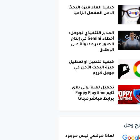
كيفية الغاء ميزة البحث
الامن المفعل الزاميا
المدير التنفيذي لجوجل:
أخطاء Gemini في إنتاج
الصور غير مقبولة على
الإطلاق
كيفية تفعيل او تعطيل
ميزة البحث الآمن في
جوجل كروم
تحميل لعبة بوبي بلاي
تايم Poppy Playtime
برابط مباشر مجانًا
ح وحل
لماذا موقعي ليس موجود