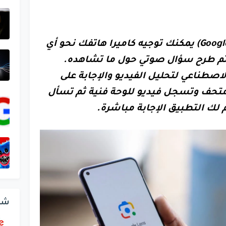
من خلال جوجل لنس (Google Lens) يمكنك توجيه كاميرا هاتفك نحو أي
م طرح سؤال صوتي حول ما تشاهده.
صطناعي لتحليل الفيديو والإجابة على
متحف وتسجل فيديو للوحة فنية ثم تسأل
 لك التطبيق الإجابة مباشرة.
شر