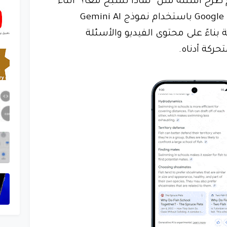
 أسئلة مثل "لماذا تسبح معًا؟" أثناء
التسجيل. بعد ذلك يقوم Google Lens باستخدام نموذج Gemini AI
 بناءً على محتوى الفيديو والأسئلة
حركة أدناه.