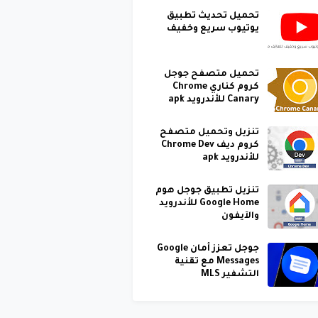
تحميل تحديث تطبيق
يوتيوب سريع وخفيف
تحميل متصفح جوجل
كروم كناري Chrome
Canary للأندرويد apk
تنزيل وتحميل متصفح
كروم ديف Chrome Dev
للأندرويد apk
تنزيل تطبيق جوجل هوم
Google Home للأندرويد
والآيفون
جوجل تعزز أمان Google
Messages مع تقنية
التشفير MLS