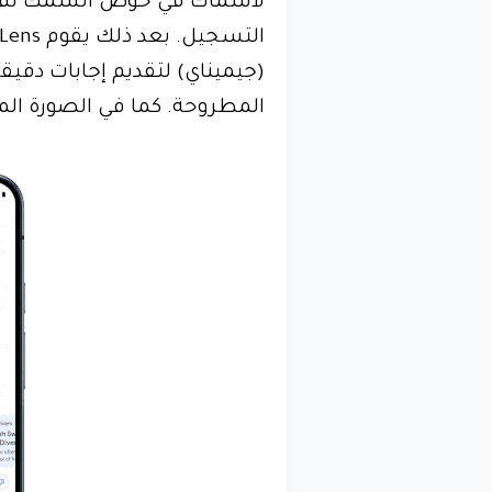
لأسماك في حوض السمك ثم طرح
(جيميناي) لتقديم إجابات دقيقة
المطروحة. كما في الصورة المت