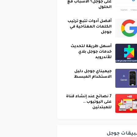
على جوجل؟ الأسباب مع
الحلول
أفضل أدوات تتبع ترتيب
الكلمات المفتاحية في
جوجل
أسهل طريقة لتحديث
خدمات جوجل بلاي
للأندرويد
جيميناي جوجل دليل
الاستخدام المبسط
7 نصائح عند إنشاء قناة
على اليوتيوب ..
للمبتدئين
بيقات جوجل